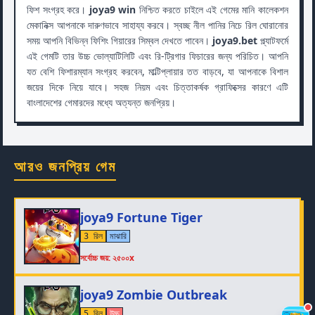
ফিশ সংগ্রহ করে।
joya9 win
নিশ্চিত করতে চাইলে এই গেমের মানি কালেকশন
মেকানিক্স আপনাকে দারুণভাবে সাহায্য করবে। স্বচ্ছ নীল পানির নিচে রিল ঘোরানোর
সময় আপনি বিভিন্ন ফিশিং গিয়ারের সিম্বল দেখতে পাবেন।
joya9.bet
প্ল্যাটফর্মে
এই গেমটি তার উচ্চ ভোল্যাটিলিটি এবং রি-ট্রিগার ফিচারের জন্য পরিচিত। আপনি
যত বেশি ফিশারম্যান সংগ্রহ করবেন, মাল্টিপ্লায়ার তত বাড়বে, যা আপনাকে বিশাল
জয়ের দিকে নিয়ে যাবে। সহজ নিয়ম এবং চিত্তাকর্ষক গ্রাফিক্সের কারণে এটি
বাংলাদেশের গেমারদের মধ্যে অত্যন্ত জনপ্রিয়।
আরও জনপ্রিয় গেম
joya9 Fortune Tiger
3 রিল
মাঝারি
সর্বোচ্চ জয়: ২৫০০x
joya9 Zombie Outbreak
5 রিল
উচ্চ